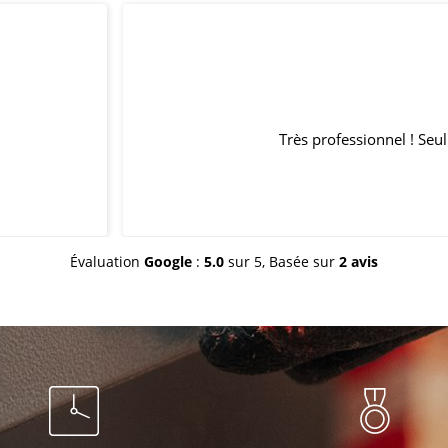
Mathieu & Coralie
2023-05-24
i a bien voulu intervenir sur notre sinistre de maison en bois. Tr
Évaluation
Google
:
5.0
sur 5,
Basée sur
2 avis