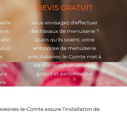
DEVIS GRATUIT
aille
Vous envisagez d'effectuer
s et
des travaux de menuiserie ?
 afin
Quels qu'ils soient, votre
 vous
entreprise de menuiserie
at
près Avesnes-le-Comte met à
rifs
votre disposition un devis
 vos
gratuit et personnalisé.
ie.
vesnes-le-Comte assure l’installation de