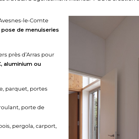
à Avesnes-le-Comte
 la pose de menuiseries
ers près d’Arras pour
C, aluminium ou
e, parquet, portes
 roulant, porte de
bois, pergola, carport,