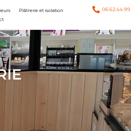
06.62.44.99
eurs
Plâtrerie et isolation
ct
RIE