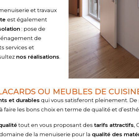
menuiserie et travaux
mte
est également
isolation
: pose de
 aménagement de
ts services et
sultez
nos réalisations
.
LACARDS OU MEUBLES DE CUISINE.
ts et durables
qui vous satisferont pleinement. De
à faire les bons choix en terme de qualité et d’esth
qualité
tout en vous proposant des
tarifs attractifs
,
 domaine de la menuiserie pour la
qualité des maté