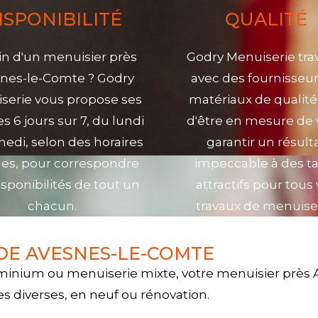
ISPONIBILITÉ
QUALITÉ
n d'un menuisier près
Godry Menuiserie trav
nes-le-Comte ? Godry
avec des fournisseur
serie vous propose ses
matériaux de qualité
es 6 jours sur 7, du lundi
d'être en mesure de
edi, selon des horaires
garantir un résult
bles, pour correspondre
impeccable à des ta
isponibilités de tout un
attractifs pour tous
chacun.
travaux de menuiser
DE AVESNES-LE-COMTE
minium ou menuiserie mixte, votre menuisier près A
s diverses, en neuf ou rénovation.