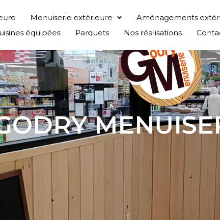
ieure
Menuiserie extérieure
Aménagements extéri
uisines équipées
Parquets
Nos réalisations
Conta
GODRY MENUISE