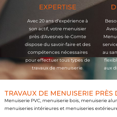
EXPERTISE
D
Avec 20 ans d'expérience à
Besoi
son actif, votre menuisier
Aves
près d'Avesnes-le-Comte
Menui
dispose du savoir-faire et des
servic
compétences nécessaires
au sam
pour effectuer tous types de
flexi
travaux de menuiserie.
aux d
TRAVAUX DE MENUISERIE PRÈS 
Menuiserie PVC, menuiserie bois, menuiserie alu
menuiseries intérieures et menuiseries extérieure