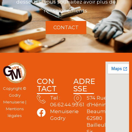
dessous si vous souhaitez avoir plus de
renseignements
CONTACT
CON
ADRE
TACT
SSE
Copyright ©
Godry
Tel :
574 Rue
Menuiserie |
06.62.44.99.61
d'Hénin
Mentions
Menuiserie
Beaumont
légales
Godry
62580
Bailleul-
Sir-