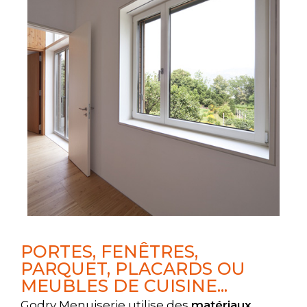
PORTES, FENÊTRES,
PARQUET, PLACARDS OU
MEUBLES DE CUISINE...
Godry Menuiserie utilise des
matériaux