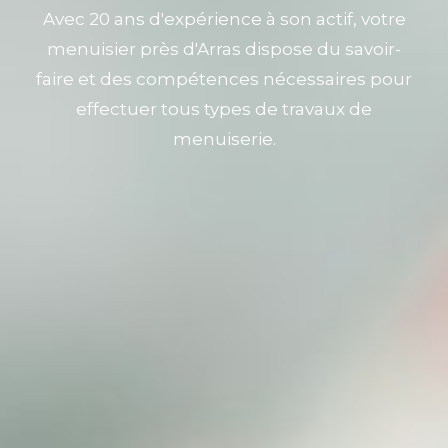
Avec 20 ans d'expérience à son actif, votre
menuisier près d'Arras dispose du savoir-
faire et des compétences nécessaires pour
effectuer tous types de travaux de
menuiserie.