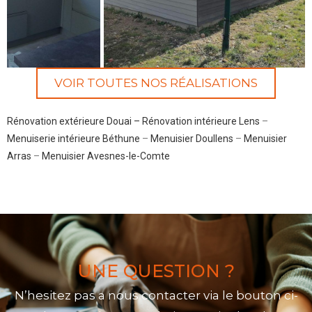
VOIR TOUTES NOS RÉALISATIONS
Rénovation extérieure Douai –
Rénovation intérieure Lens
–
Menuiserie intérieure Béthune
–
Menuisier Doullens
–
Menuisier
Arras
–
Menuisier Avesnes-le-Comte
UNE QUESTION ?
N’hesitez pas a nous contacter via le bouton ci-